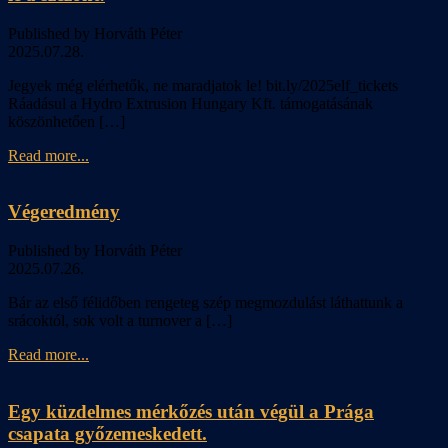
Published by Horváth Péter
2025.07.28.
Jegyek még elérhetők, ne maradjatok le! bit.ly/2025elf_tickets
Ráadásul a Hydro Extrusion Hungary Kft. támogatásának
köszönhetően […]
Read more...
Végeredmény
Published by Horváth Péter
2025.07.26.
Bár az első félidőben rengeteg szép megmozdulást láthattunk a
srácoktól, sok volt a turnover a […]
Read more...
Egy küzdelmes mérkőzés után végül a Prága
csapata győzemeskedett.