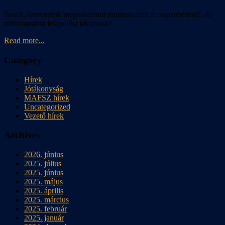
Brock, szeretnénk megköszönni mindent amit a csapatért tettél, és
mihamarabbi felépülést kívánunk!
Read more...
Category
Hírek
Jótákonyság
MAFSZ hírek
Uncategorized
Vezető hírek
Archives
2026. június
2025. július
2025. június
2025. május
2025. április
2025. március
2025. február
2025. január