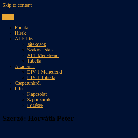
Skip to content
Menu
Főoldal
Hírek
ALF Liga
Játékosok
Szakmai stáb
AFL Menetrend
Tabella
Akadémia
DIV 1 Menetrend
DIV 1 Tabella
Csapatunkról
Infó
Kapcsolat
Szponzorok
Edzések
Szerző:
Horváth Péter