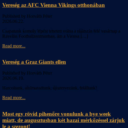
Vereség az AFC Vienna Vikings otthonában
Published by Horváth Péter
2026.06.22.
Csapatunk komoly lépést tehetett volna a rájátszás felé vasárnap a
Ravellin Footballzentrumban, ám a Vienna […]
Read more...
Vereség a Graz Giants ellen
Published by Horváth Péter
2026.06.19.
Harcoltunk, alulmaradtunk, újratervezünk, felállunk!
Read more...
Most egy rövid pihenőre vonulunk a bye week
miatt, de augusztusban két hazai mérkőzéssel zárjuk
le a szezont!