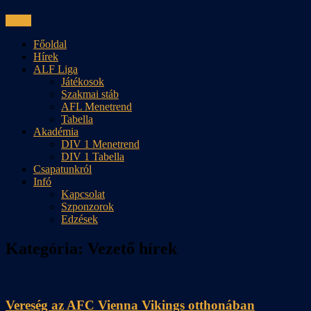
Skip
Menu
to
Főoldal
content
Hírek
ALF Liga
Játékosok
Szakmai stáb
AFL Menetrend
Tabella
Akadémia
DIV 1 Menetrend
DIV 1 Tabella
Csapatunkról
Infó
Kapcsolat
Szponzorok
Edzések
Kategória:
Vezető hírek
Vereség az AFC Vienna Vikings otthonában