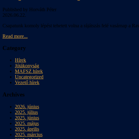
Published by Horváth Péter
2026.06.22.
Csapatunk komoly lépést tehetett volna a rájátszás felé vasárnap a R
Read more...
Category
Hírek
Jótákonyság
MAFSZ hírek
Uncategorized
Vezető hírek
Archives
2026. június
2025. július
2025. június
2025. május
2025. április
2025. március