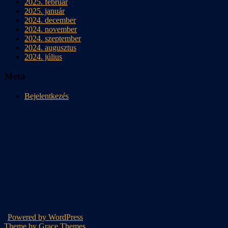
2025. február
2025. január
2024. december
2024. november
2024. szeptember
2024. augusztus
2024. július
Meta
Bejelentkezés
|
Powered by WordPress
Theme by Grace Themes