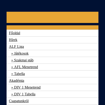
Skip
to
content
Menu
Főoldal
Hírek
ALF Liga
Játékosok
Szakmai stáb
AFL Menetrend
Tabella
Akadémia
DIV 1 Menetrend
DIV 1 Tabella
Csapatunkról