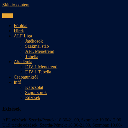
Skip to content
Menu
Főoldal
Hírek
ALF Liga
Játékosok
Szakmai stáb
AFL Menetrend
Tabella
Akadémia
DIV 1 Menetrend
DIV 1 Tabella
Csapatunkról
Infó
Kapcsolat
Szponzorok
Edzések
Edzések
AFL edzések: Szerda-Péntek: 18.30-21.00, Szombat: 10.00-12.00
U19 tackle edzések: Szerda-Péntek: 18.30-21.00, Szombat: 10.00-