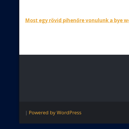
Bejegyzés
Most egy rövid pihenőre vonulunk a bye we
navigáció
|
Powered by WordPress