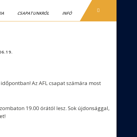
IA
CSAPATUNKRÓL
INFÓ
06.19.
ó időpontban! Az AFL csapat számára most
zombaton 19.00 órától lesz. Sok újdonsággal,
et!