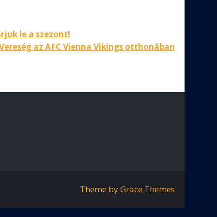
juk le a szezont!
Vereség az AFC Vienna Vikings otthonában
Theme by Grace Themes