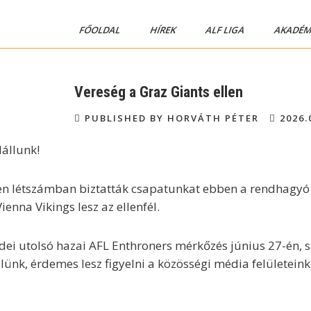
FŐOLDAL
HÍREK
ALF LIGA
AKADÉM
Vereség a Graz Giants ellen
PUBLISHED BY HORVÁTH PÉTER
2026.
lállunk!
ilyen létszámban biztatták csapatunkat ebben a rendhagy
enna Vikings lesz az ellenfél.
ei utolsó hazai AFL Enthroners mérkőzés június 27-én, s
lünk, érdemes lesz figyelni a közösségi média felületeink