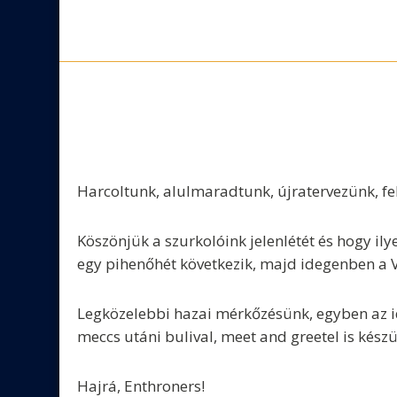
Skip
to
content
Harcoltunk, alulmaradtunk, újratervezünk, fe
Köszönjük a szurkolóink jelenlétét és hogy 
egy pihenőhét következik, majd idegenben a Vi
Legközelebbi hazai mérkőzésünk, egyben az id
meccs utáni bulival, meet and greetel is készü
Hajrá, Enthroners!