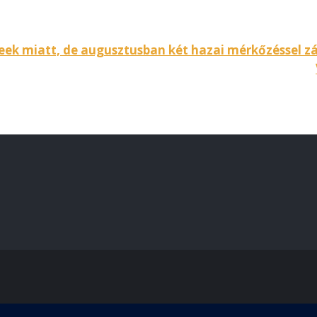
ek miatt, de augusztusban két hazai mérkőzéssel zár