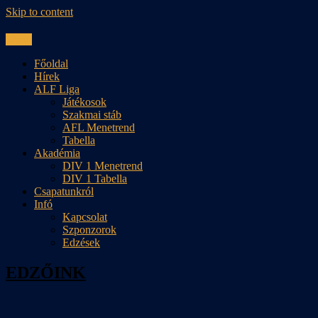
Skip to content
Menu
Főoldal
Hírek
ALF Liga
Játékosok
Szakmai stáb
AFL Menetrend
Tabella
Akadémia
DIV 1 Menetrend
DIV 1 Tabella
Csapatunkról
Infó
Kapcsolat
Szponzorok
Edzések
EDZŐINK