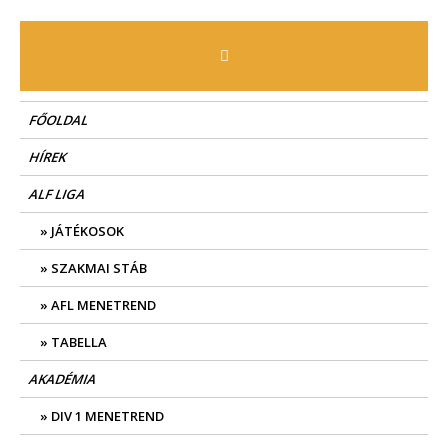
Skip
to
content
FŐOLDAL
HÍREK
ALF LIGA
JÁTÉKOSOK
SZAKMAI STÁB
AFL MENETREND
TABELLA
AKADÉMIA
DIV 1 MENETREND