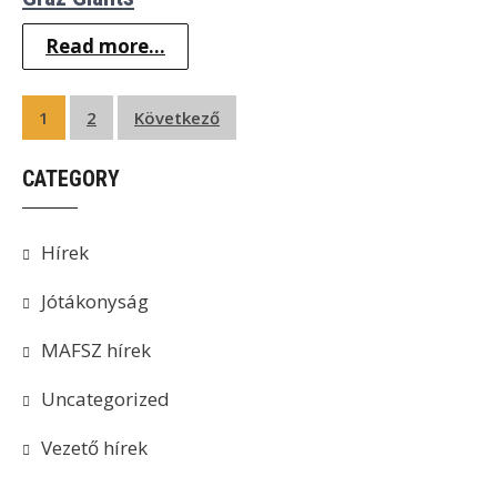
Read more...
Bejegyzések
1
2
Következő
lapozása
CATEGORY
Hírek
Jótákonyság
MAFSZ hírek
Uncategorized
Vezető hírek