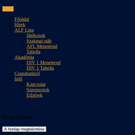
Skip
Menu
to
Főoldal
content
Hírek
ALF Liga
Játékosok
Szakmai stáb
AFL Menetrend
Tabella
Akadémia
DIV 1 Menetrend
DIV 1 Tabella
Csapatunkról
Infó
Kapcsolat
Szponzorok
Edzések
Graz Giants