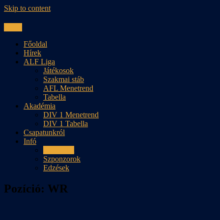
Skip to content
Menu
Főoldal
Hírek
ALF Liga
Játékosok
Szakmai stáb
AFL Menetrend
Tabella
Akadémia
DIV 1 Menetrend
DIV 1 Tabella
Csapatunkról
Infó
Kapcsolat
Szponzorok
Edzések
Pozíció:
WR