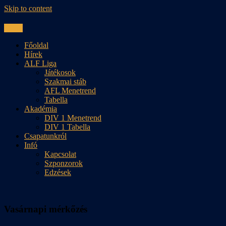
Skip to content
Menu
Főoldal
Hírek
ALF Liga
Játékosok
Szakmai stáb
AFL Menetrend
Tabella
Akadémia
DIV 1 Menetrend
DIV 1 Tabella
Csapatunkról
Infó
Kapcsolat
Szponzorok
Edzések
Vasárnapi mérkőzés