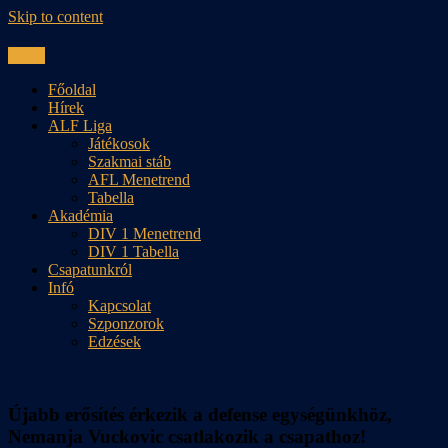
Skip to content
Menu
Főoldal
Hírek
ALF Liga
Játékosok
Szakmai stáb
AFL Menetrend
Tabella
Akadémia
DIV 1 Menetrend
DIV 1 Tabella
Csapatunkról
Infó
Kapcsolat
Szponzorok
Edzések
Újabb erősítés érkezik a defense egységünkhöz,
Nemanja Vuckovic csatlakozik a csapathoz!