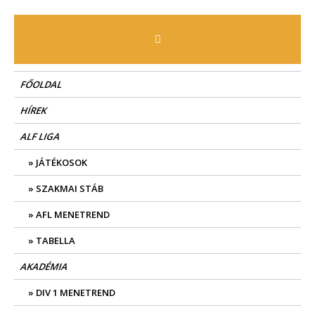
Skip
to
content
FŐOLDAL
HÍREK
ALF LIGA
JÁTÉKOSOK
SZAKMAI STÁB
AFL MENETREND
TABELLA
AKADÉMIA
DIV 1 MENETREND