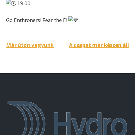
19:00
Go Enthroners! Fear the E!
Bejegyzés
Már úton vagyunk
A csapat már készen áll
navigáció