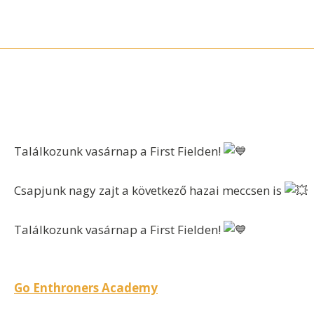
Skip
to
content
Találkozunk vasárnap a First Fielden!
Csapjunk nagy zajt a következő hazai meccsen is
Találkozunk vasárnap a First Fielden!
Bejegyzés
Go Enthroners Academy
navigáció