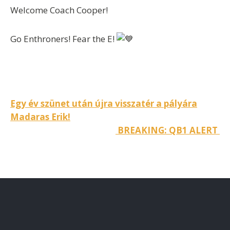
Welcome Coach Cooper!
Go Enthroners! Fear the E!
Bejegyzés
Egy év szünet után újra visszatér a pályára
Madaras Erik!
navigáció
BREAKING: QB1 ALERT