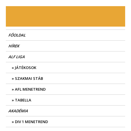
Skip
to
content
FŐOLDAL
HÍREK
ALF LIGA
JÁTÉKOSOK
SZAKMAI STÁB
AFL MENETREND
TABELLA
AKADÉMIA
DIV 1 MENETREND