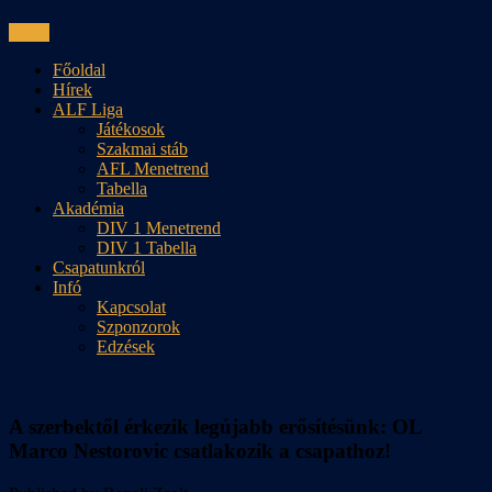
Skip
Menu
to
Főoldal
content
Hírek
ALF Liga
Játékosok
Szakmai stáb
AFL Menetrend
Tabella
Akadémia
DIV 1 Menetrend
DIV 1 Tabella
Csapatunkról
Infó
Kapcsolat
Szponzorok
Edzések
A szerbektől érkezik legújabb erősítésünk: OL
Marco Nestorovic csatlakozik a csapathoz!