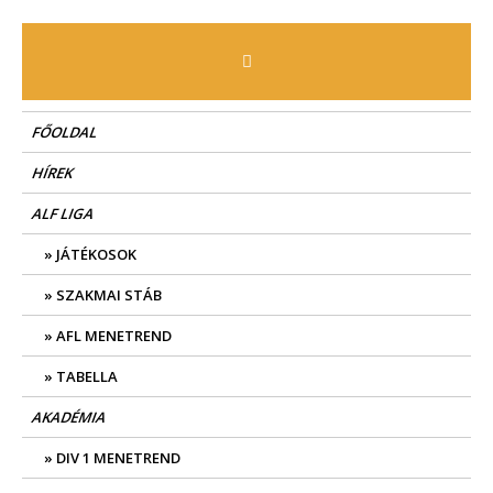
Skip
to
content
FŐOLDAL
HÍREK
ALF LIGA
JÁTÉKOSOK
SZAKMAI STÁB
AFL MENETREND
TABELLA
AKADÉMIA
DIV 1 MENETREND