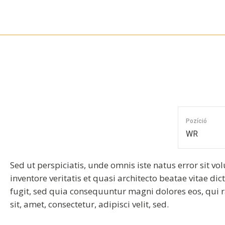
Skip
to
content
Pozíció
WR
Sed ut perspiciatis, unde omnis iste natus error si
inventore veritatis et quasi architecto beatae vitae d
fugit, sed quia consequuntur magni dolores eos, qui 
sit, amet, consectetur, adipisci velit, sed.