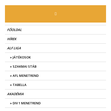
Skip
to
content
FŐOLDAL
HÍREK
ALF LIGA
JÁTÉKOSOK
SZAKMAI STÁB
AFL MENETREND
TABELLA
AKADÉMIA
DIV 1 MENETREND