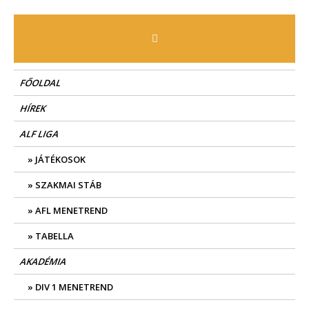
Skip
to
content
FŐOLDAL
HÍREK
ALF LIGA
JÁTÉKOSOK
SZAKMAI STÁB
AFL MENETREND
TABELLA
AKADÉMIA
DIV 1 MENETREND