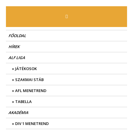
Skip
to
content
FŐOLDAL
HÍREK
ALF LIGA
JÁTÉKOSOK
SZAKMAI STÁB
AFL MENETREND
TABELLA
AKADÉMIA
DIV 1 MENETREND