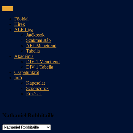
Skip
Menu
to
Főoldal
content
Hírek
ALF Liga
Játékosok
Szakmai stáb
AFL Menetrend
Tabella
Akadémia
DIV 1 Menetrend
DIV 1 Tabella
Csapatunkról
Infó
Kapcsolat
Szponzorok
Edzések
Nathaniel Robbitaille