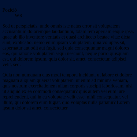
Pozíció
WR
Sed ut perspiciatis, unde omnis iste natus error sit voluptatem
accusantium doloremque laudantium, totam rem aperiam eaque ipsa,
quae ab illo inventore veritatis et quasi architecto beatae vitae dicta
sunt, explicabo. nemo enim ipsam voluptatem, quia voluptas sit,
aspernatur aut odit aut fugit, sed quia consequuntur magni dolores
eos, qui ratione voluptatem sequi nesciunt, neque porro quisquam
est, qui dolorem ipsum, quia dolor sit, amet, consectetur, adipisci
velit, sed.
Quia non numquam eius modi tempora incidunt, ut labore et dolore
magnam aliquam quaerat voluptatem. ut enim ad minima veniam,
quis nostrum exercitationem ullam corporis suscipit laboriosam, nisi
ut aliquid ex ea commodi consequatur? quis autem vel eum iure
reprehenderit, qui in ea voluptate velit esse, nihil consequatur, vel
illum, qui dolorem eum fugiat, quo voluptas nulla pariatur? Lorem
ipsum dolor sit amet, consectetuer