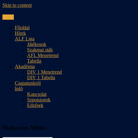
Skip to content
Menu
Főoldal
Hírek
ALF Liga
Játékosok
Szakmai stáb
AFL Menetrend
Tabella
Akadémia
DIV 1 Menetrend
DIV 1 Tabella
Csapatunkról
Infó
Kapcsolat
Szponzorok
Edzések
Matkovics Milán