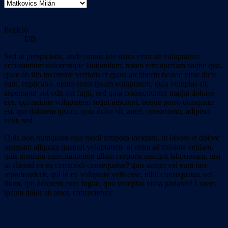
Pozíció
DB
Sed ut perspiciatis, unde omnis iste natus error sit voluptatem
accusantium doloremque laudantium, totam rem aperiam eaque ipsa,
quae ab illo inventore veritatis et quasi architecto beatae vitae dicta
sunt, explicabo. nemo enim ipsam voluptatem, quia voluptas sit,
aspernatur aut odit aut fugit, sed quia consequuntur magni dolores
eos, qui ratione voluptatem sequi nesciunt, neque porro quisquam
est, qui dolorem ipsum, quia dolor sit, amet, consectetur, adipisci
velit, sed.
Quia non numquam eius modi tempora incidunt, ut labore et dolore
magnam aliquam quaerat voluptatem. ut enim ad minima veniam,
quis nostrum exercitationem ullam corporis suscipit laboriosam, nisi
ut aliquid ex ea commodi consequatur? quis autem vel eum iure
reprehenderit, qui in ea voluptate velit esse, nihil consequatur, vel
illum, qui dolorem eum fugiat, quo voluptas nulla pariatur? Lorem
ipsum dolor sit amet, consectetuer