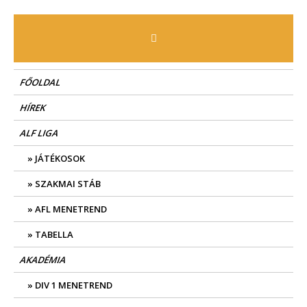
Skip
to
content
FŐOLDAL
HÍREK
ALF LIGA
JÁTÉKOSOK
SZAKMAI STÁB
AFL MENETREND
TABELLA
AKADÉMIA
DIV 1 MENETREND