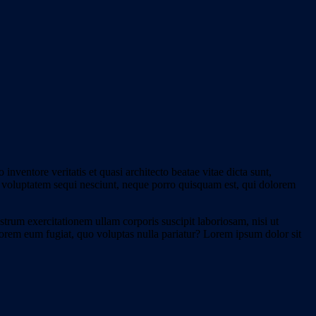
nventore veritatis et quasi architecto beatae vitae dicta sunt,
ne voluptatem sequi nesciunt, neque porro quisquam est, qui dolorem
um exercitationem ullam corporis suscipit laboriosam, nisi ut
olorem eum fugiat, quo voluptas nulla pariatur? Lorem ipsum dolor sit