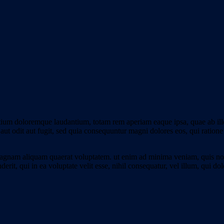
tium doloremque laudantium, totam rem aperiam eaque ipsa, quae ab illo i
aut odit aut fugit, sed quia consequuntur magni dolores eos, qui ratio
gnam aliquam quaerat voluptatem. ut enim ad minima veniam, quis nostr
it, qui in ea voluptate velit esse, nihil consequatur, vel illum, qui d