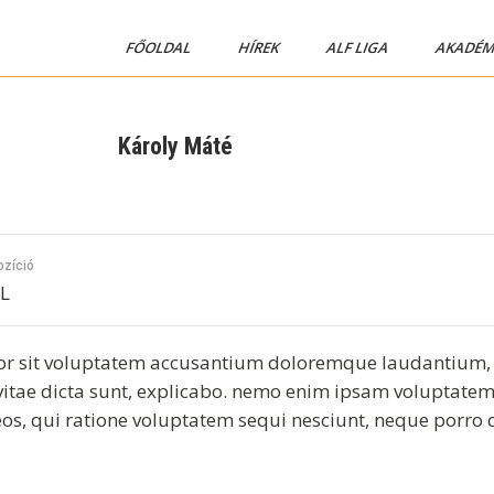
FŐOLDAL
HÍREK
ALF LIGA
AKADÉM
Károly Máté
ozíció
L
error sit voluptatem accusantium doloremque laudantium,
e vitae dicta sunt, explicabo. nemo enim ipsam voluptatem,
eos, qui ratione voluptatem sequi nesciunt, neque porro