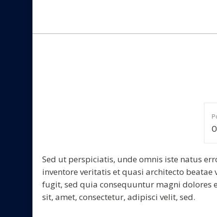
Skip
to
content
P
O
Sed ut perspiciatis, unde omnis iste natus 
inventore veritatis et quasi architecto beata
fugit, sed quia consequuntur magni dolores 
sit, amet, consectetur, adipisci velit, sed.