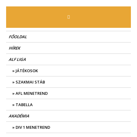
Skip
to
content
FŐOLDAL
HÍREK
ALF LIGA
JÁTÉKOSOK
SZAKMAI STÁB
AFL MENETREND
TABELLA
AKADÉMIA
DIV 1 MENETREND