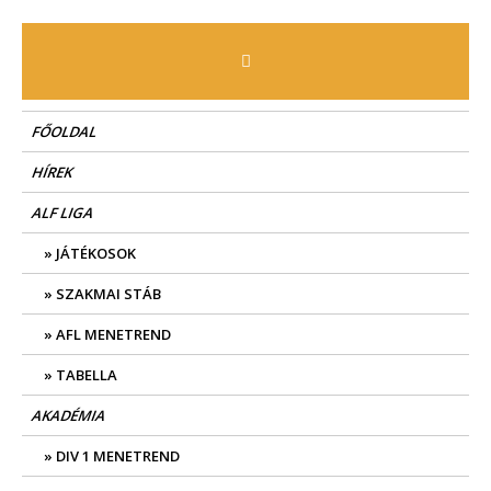
Skip
to
content
FŐOLDAL
HÍREK
ALF LIGA
JÁTÉKOSOK
SZAKMAI STÁB
AFL MENETREND
TABELLA
AKADÉMIA
DIV 1 MENETREND