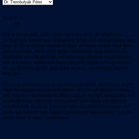
Pozíció
DL
Sed ut perspiciatis, unde omnis iste natus error sit voluptatem
accusantium doloremque laudantium, totam rem aperiam eaque ipsa,
quae ab illo inventore veritatis et quasi architecto beatae vitae dicta
sunt, explicabo. nemo enim ipsam voluptatem, quia voluptas sit,
aspernatur aut odit aut fugit, sed quia consequuntur magni dolores
eos, qui ratione voluptatem sequi nesciunt, neque porro quisquam
est, qui dolorem ipsum, quia dolor sit, amet, consectetur, adipisci
velit, sed.
Quia non numquam eius modi tempora incidunt, ut labore et dolore
magnam aliquam quaerat voluptatem. ut enim ad minima veniam,
quis nostrum exercitationem ullam corporis suscipit laboriosam, nisi
ut aliquid ex ea commodi consequatur? quis autem vel eum iure
reprehenderit, qui in ea voluptate velit esse, nihil consequatur, vel
illum, qui dolorem eum fugiat, quo voluptas nulla pariatur? Lorem
ipsum dolor sit amet, consectetuer