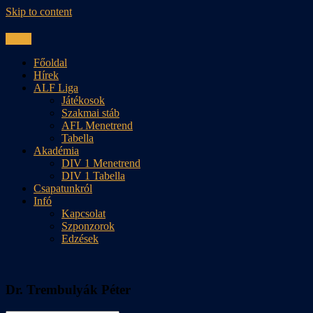
Skip to content
Menu
Főoldal
Hírek
ALF Liga
Játékosok
Szakmai stáb
AFL Menetrend
Tabella
Akadémia
DIV 1 Menetrend
DIV 1 Tabella
Csapatunkról
Infó
Kapcsolat
Szponzorok
Edzések
Dr. Trembulyák Péter