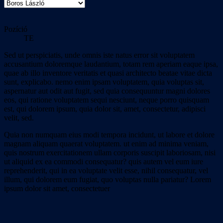
Pozíció
TE
Sed ut perspiciatis, unde omnis iste natus error sit voluptatem
accusantium doloremque laudantium, totam rem aperiam eaque ipsa,
quae ab illo inventore veritatis et quasi architecto beatae vitae dicta
sunt, explicabo. nemo enim ipsam voluptatem, quia voluptas sit,
aspernatur aut odit aut fugit, sed quia consequuntur magni dolores
eos, qui ratione voluptatem sequi nesciunt, neque porro quisquam
est, qui dolorem ipsum, quia dolor sit, amet, consectetur, adipisci
velit, sed.
Quia non numquam eius modi tempora incidunt, ut labore et dolore
magnam aliquam quaerat voluptatem. ut enim ad minima veniam,
quis nostrum exercitationem ullam corporis suscipit laboriosam, nisi
ut aliquid ex ea commodi consequatur? quis autem vel eum iure
reprehenderit, qui in ea voluptate velit esse, nihil consequatur, vel
illum, qui dolorem eum fugiat, quo voluptas nulla pariatur? Lorem
ipsum dolor sit amet, consectetuer