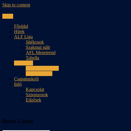
Skip to content
Menu
Főoldal
Hírek
ALF Liga
Játékosok
Szakmai stáb
AFL Menetrend
Tabella
Akadémia
DIV 1 Menetrend
DIV 1 Tabella
Csapatunkról
Infó
Kapcsolat
Szponzorok
Edzések
Boros László