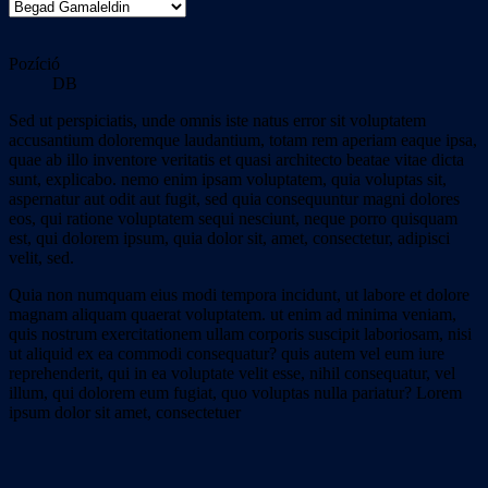
Pozíció
DB
Sed ut perspiciatis, unde omnis iste natus error sit voluptatem
accusantium doloremque laudantium, totam rem aperiam eaque ipsa,
quae ab illo inventore veritatis et quasi architecto beatae vitae dicta
sunt, explicabo. nemo enim ipsam voluptatem, quia voluptas sit,
aspernatur aut odit aut fugit, sed quia consequuntur magni dolores
eos, qui ratione voluptatem sequi nesciunt, neque porro quisquam
est, qui dolorem ipsum, quia dolor sit, amet, consectetur, adipisci
velit, sed.
Quia non numquam eius modi tempora incidunt, ut labore et dolore
magnam aliquam quaerat voluptatem. ut enim ad minima veniam,
quis nostrum exercitationem ullam corporis suscipit laboriosam, nisi
ut aliquid ex ea commodi consequatur? quis autem vel eum iure
reprehenderit, qui in ea voluptate velit esse, nihil consequatur, vel
illum, qui dolorem eum fugiat, quo voluptas nulla pariatur? Lorem
ipsum dolor sit amet, consectetuer