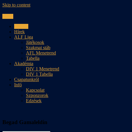
Skip to content
Menu
Főoldal
Hírek
ALF Liga
Játékosok
Szakmai stáb
AFL Menetrend
Tabella
Akadémia
DIV 1 Menetrend
DIV 1 Tabella
Csapatunkról
Infó
Kapcsolat
Szponzorok
Edzések
Begad Gamaleldin