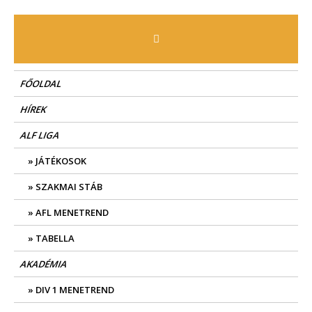
Skip
to
content
FŐOLDAL
HÍREK
ALF LIGA
JÁTÉKOSOK
SZAKMAI STÁB
AFL MENETREND
TABELLA
AKADÉMIA
DIV 1 MENETREND