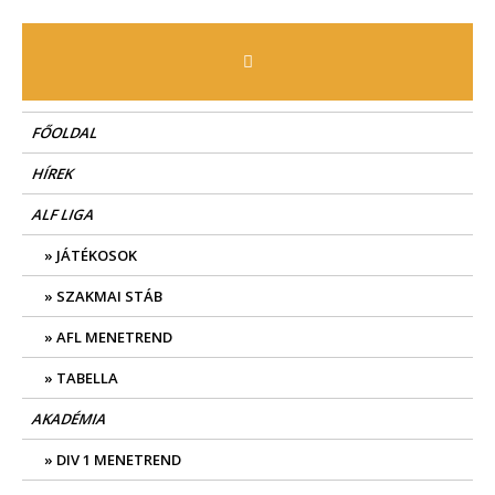
Skip
to
content
FŐOLDAL
HÍREK
ALF LIGA
JÁTÉKOSOK
SZAKMAI STÁB
AFL MENETREND
TABELLA
AKADÉMIA
DIV 1 MENETREND